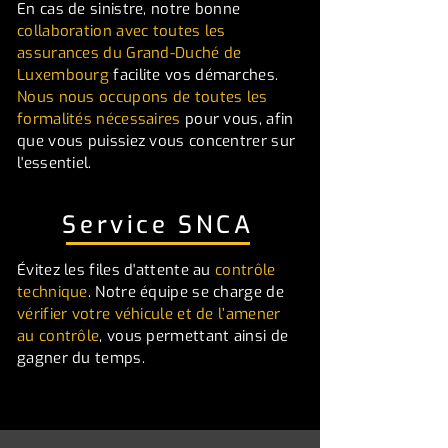
En cas de sinistre, notre bonne
collaboration avec toutes les
assurances du Grand-Duché de
Luxembourg
facilite vos démarches.
Nous nous occupons de toutes les
formalités nécessaires
pour vous, afin
que vous puissiez vous concentrer sur
l'essentiel.
Service SNCA
Évitez les files d'attente au
contrôle
technique
. Notre équipe se charge de
vérifier votre véhicule et de l’amener
au contrôle
, vous permettant ainsi de
gagner du temps.